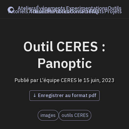
Ateliers
Événements
Experimentations
Outils
Tutoriels
Actualités
Thèses
Membres
Publications
Contact
Podcasts
FAQ
Projets
Outil CERES :
Panoptic
Publié par
L'équipe CERES
le
15 juin, 2023
↓ Enregistrer au format pdf
images
outils CERES